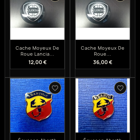
Aperçu rapide
Aperçu rapide


Cache Moyeux De
Cache Moyeux De
Roue Lancia...
Roue...
12,00 €
36,00 €
favorite_border
favorite_border
Aperçu rapide
Aperçu rapide

