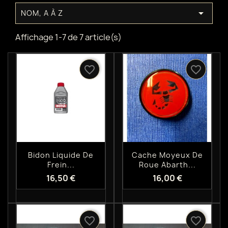

NOM, A À Z
Affichage 1-7 de 7 article(s)
favorite_border
favorite_border
Aperçu rapide
Aperçu rapide


Bidon Liquide De
Cache Moyeux De
Frein...
Roue Abarth...
16,50 €
16,00 €
favorite_border
favorite_border