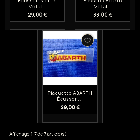
Écusson Abarth
Écusson Abarth
Métal...
Métal...
29,00 €
33,00 €
favorite_border
Aperçu rapide

Plaquette ABARTH
Écusson...
29,00 €
Affichage 1-7 de 7 article(s)