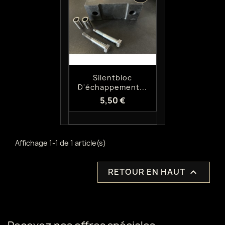
Aperçu rapide

Silentbloc
D'échappement...
5,50 €
Affichage 1-1 de 1 article(s)
RETOUR EN HAUT
