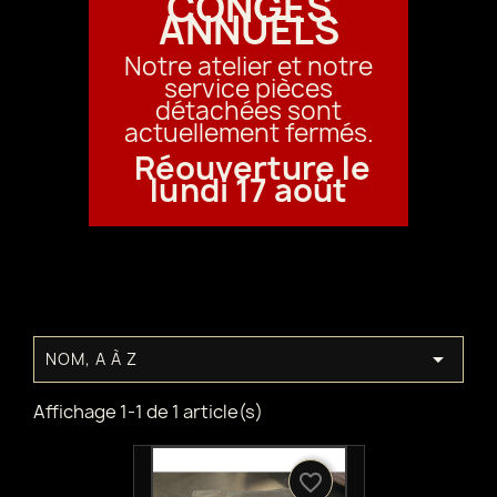
CONGÉS
ANNUELS
Notre atelier et notre
service pièces
détachées sont
actuellement fermés.
Réouverture le
lundi 17 août

NOM, A À Z
Affichage 1-1 de 1 article(s)
favorite_border