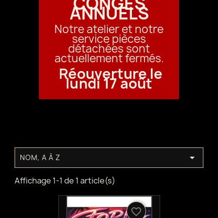
CONGÉS
ANNUELS
Notre atelier et notre
service pièces
détachées sont
actuellement fermés.
Réouverture le
lundi 17 août

NOM, A À Z
Affichage 1-1 de 1 article(s)
favorite_border