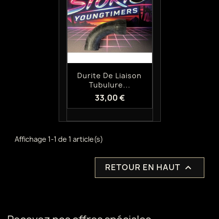
Aperçu rapide

Durite De Liaison
Tubulure...
33,00 €
Affichage 1-1 de 1 article(s)
RETOUR EN HAUT
