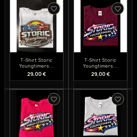
favorite_border
favorite_border
Aperçu rapide
Aperçu rapide


T-Shirt Storic
T-Shirt Storic
Youngtimers...
Youngtimers...
29,00 €
29,00 €
favorite_border
favorite_border