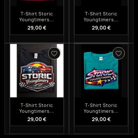
Aperçu rapide
Aperçu rapide


T-Shirt Storic
T-Shirt Storic
Youngtimers...
Youngtimers...
29,00 €
29,00 €
favorite_border
favorite_border
Aperçu rapide
Aperçu rapide


T-Shirt Storic
T-Shirt Storic
Youngtimers...
Youngtimers...
29,00 €
29,00 €