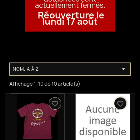
actuellement fermés.
Réouverture le
lundi 17 août

NOM, A À Z
Affichage 1-10 de 10 article(s)
favorite_border
favorite_border