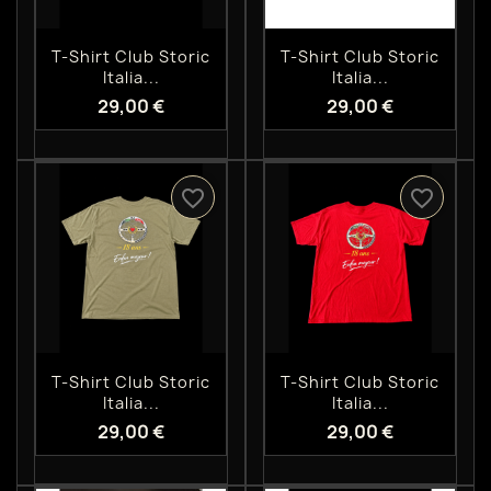
Aperçu rapide
Aperçu rapide


T-Shirt Club Storic
T-Shirt Club Storic
Italia...
Italia...
29,00 €
29,00 €
favorite_border
favorite_border
Aperçu rapide
Aperçu rapide


T-Shirt Club Storic
T-Shirt Club Storic
Italia...
Italia...
29,00 €
29,00 €