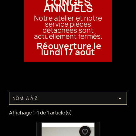
CONGÉS
ANNUELS
Notre atelier et notre
service pièces
détachées sont
actuellement fermés.
Réouverture le
lundi 17 août

NOM, A À Z
Affichage 1-1 de 1 article(s)
favorite_border