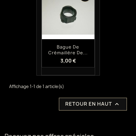
Aperçu rapide

Bague De
Crémaillère De...
3,00 €
Affichage 1-1 de 1 article(s)
RETOUR EN HAUT
