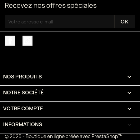
Recevez nos offres spéciales
Facebook
Instagram
NOS PRODUITS

NOTRE SOCIÉTÉ

VOTRE COMPTE

INFORMATIONS
keyboard_arrow_down
© 2026 - Boutique en ligne créée avec PrestaShop™