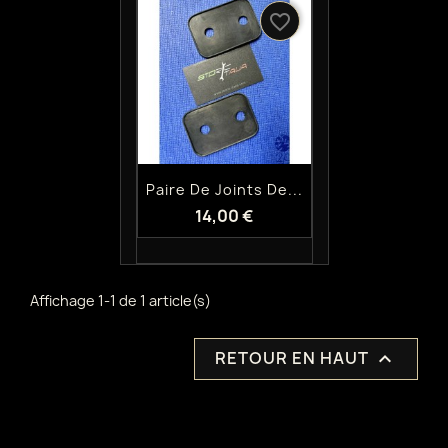
favorite_border
Aperçu rapide

Paire De Joints De...
14,00 €
Affichage 1-1 de 1 article(s)
RETOUR EN HAUT
