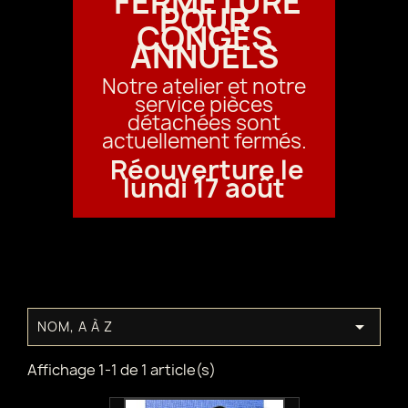
FERMETURE
POUR
CONGÉS
ANNUELS
Notre atelier et notre
service pièces
détachées sont
actuellement fermés.
Réouverture le
lundi 17 août

NOM, A À Z
Affichage 1-1 de 1 article(s)