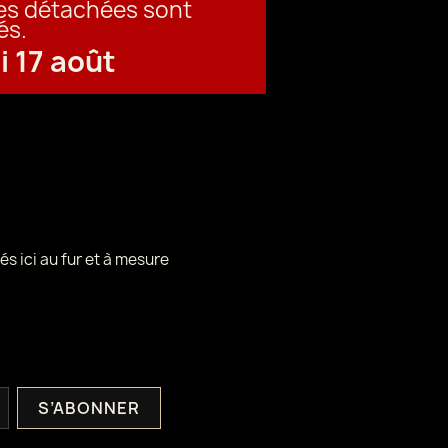
ces détachées sont
és.
i 17 août
és ici au fur et à mesure