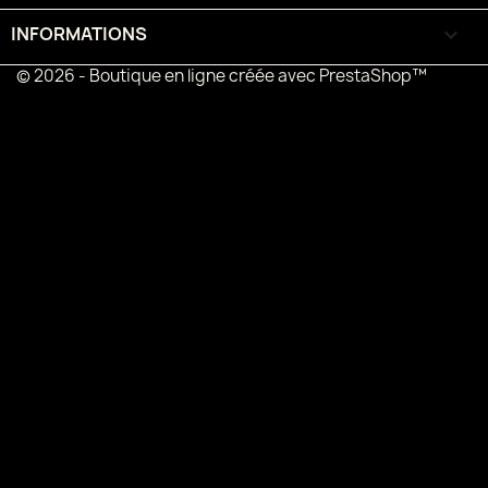
INFORMATIONS
keyboard_arrow_down
© 2026 - Boutique en ligne créée avec PrestaShop™