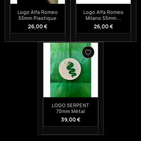
Aperçu rapide
Aperçu rapide


Logo Alfa Romeo
Logo Alfa Romeo
55mm Plastique
Milano 55mm...
26,00 €
26,00 €
favorite_border
Aperçu rapide

LOGO SERPENT
70mm Métal
39,00 €