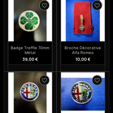
favorite_border
favorite_border
Aperçu rapide
Aperçu rapide


Badge Treffle 70mm
Broche Décorative
Métal
Alfa Romeo
39,00 €
10,00 €
favorite_border
favorite_border