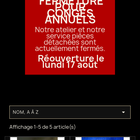
FERMETURE
POUR
CONGÉS
ANNUELS
Notre atelier et notre
service pièces
détachées sont
actuellement fermés.
Réouverture le
lundi 17 août

NOM, A À Z
Affichage 1-5 de 5 article(s)