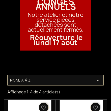
CONGÉS
ANNUELS
Notre atelier et notre
service pièces
détachées sont
actuellement fermés.
Réouverture le
lundi 17 août

NOM, A À Z
Affichage 1-4 de 4 article(s)
favorite_border
favorite_border