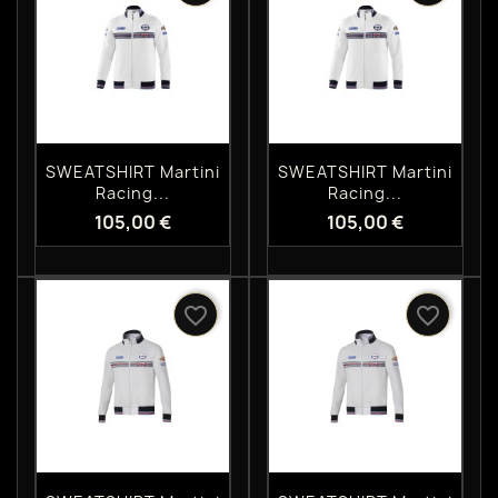
Aperçu rapide
Aperçu rapide


SWEATSHIRT Martini
SWEATSHIRT Martini
Racing...
Racing...
105,00 €
105,00 €
favorite_border
favorite_border
Aperçu rapide
Aperçu rapide

