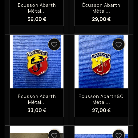
Aperçu rapide
Aperçu rapide


Ecusson Abarth
Écusson Abarth
Métal...
Métal...
59,00 €
29,00 €
favorite_border
favorite_border
Aperçu rapide
Aperçu rapide


Écusson Abarth
Écusson Abarth&c
Métal...
Métal...
33,00 €
27,00 €
favorite_border
favorite_border