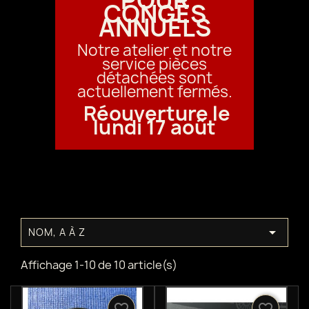
POUR
CONGÉS
ANNUELS
Notre atelier et notre
service pièces
détachées sont
actuellement fermés.
Réouverture le
lundi 17 août

NOM, A À Z
Affichage 1-10 de 10 article(s)