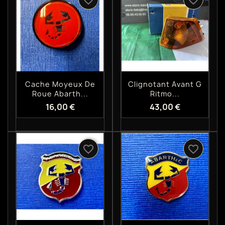
favorite_border
favorite_border
Aperçu rapide
Aperçu rapide


Cache Moyeux De
Clignotant Avant G
Roue Abarth...
Ritmo...
16,00 €
43,00 €
favorite_border
favorite_border