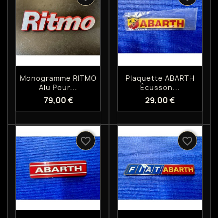
Aperçu rapide
Aperçu rapide


Monogramme RITMO
Plaquette ABARTH
Alu Pour...
Écusson...
79,00 €
29,00 €
favorite_border
favorite_border