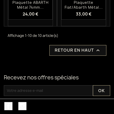
Aperçu rapide
Aperçu rapide


Plaquette ABARTH
Plaquette
Métal 74mm...
Fiat/abarth Métal...
24,00 €
33,00 €
Affichage 1-10 de 10 article(s)
RETOUR EN HAUT

Recevez nos offres spéciales
Facebook
Instagram