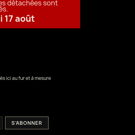
ces détachées sont
és.
i 17 août
és ici au fur et à mesure