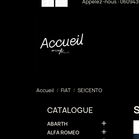
Appelez-nous :
060943
Accueil
FIAT
SEICENTO
CATALOGUE

ABARTH

ALFA ROMEO