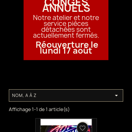
CONGÉS
ANNUELS
Notre atelier et notre
service pièces
détachées sont
actuellement fermés.
Réouverture le
lundi 17 août

NOM, A À Z
Affichage 1-1 de 1 article(s)
favorite_border