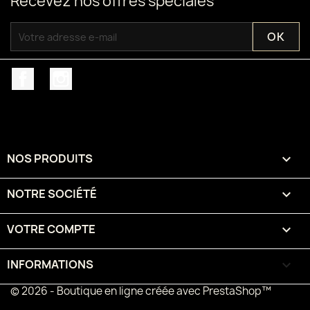
Recevez nos offres spéciales
Facebook
Instagram
NOS PRODUITS

NOTRE SOCIÉTÉ

VOTRE COMPTE

INFORMATIONS
keyboard_arrow_down
© 2026 - Boutique en ligne créée avec PrestaShop™