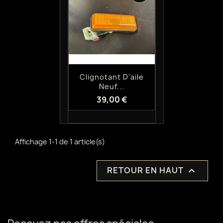
Aperçu rapide

Clignotant D'aile
Neuf...
39,00 €
Affichage 1-1 de 1 article(s)
RETOUR EN HAUT
