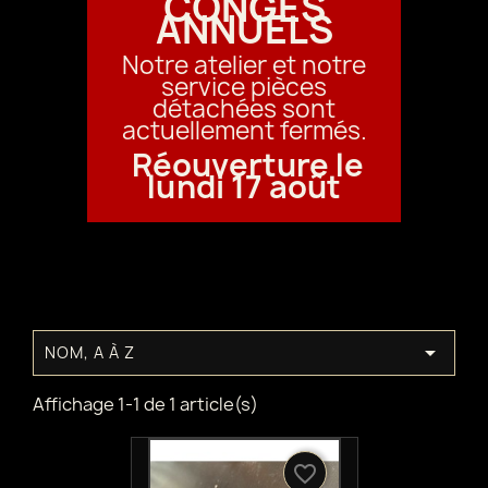
CONGÉS
ANNUELS
Notre atelier et notre
service pièces
détachées sont
actuellement fermés.
Réouverture le
lundi 17 août

NOM, A À Z
Affichage 1-1 de 1 article(s)
favorite_border