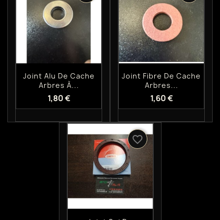
Aperçu rapide
Aperçu rapide


Joint Alu De Cache
Joint Fibre De Cache
Arbres À...
Arbres...
1,80 €
1,60 €
favorite_border
Aperçu rapide
