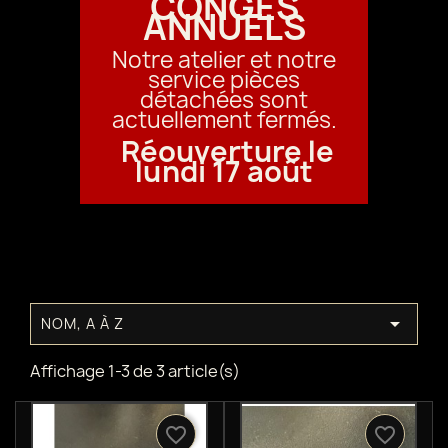
CONGÉS
ANNUELS
Notre atelier et notre
service pièces
détachées sont
actuellement fermés.
Réouverture le
lundi 17 août

NOM, A À Z
Affichage 1-3 de 3 article(s)
favorite_border
favorite_border