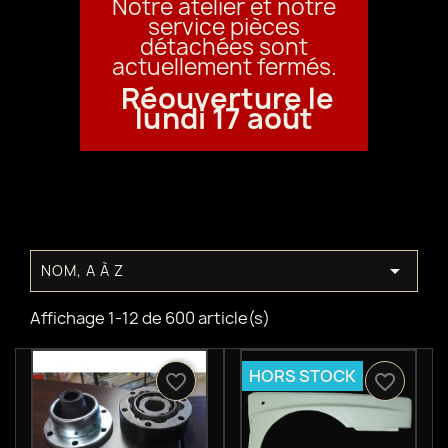
Notre atelier et notre
service pièces
détachées sont
actuellement fermés.
Réouverture le
lundi 17 août

NOM, A À Z
Affichage 1-12 de 600 article(s)
HORS STOCK
favorite_border
favorite_border