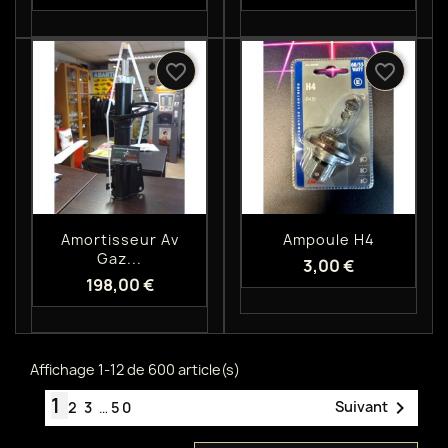
favorite_border
favorite_border
Aperçu rapide
Aperçu rapide


Amortisseur Av
Ampoule H4
Gaz...
3,00 €
198,00 €
Affichage 1-12 de 600 article(s)
1

Suivant
2
3
…
50