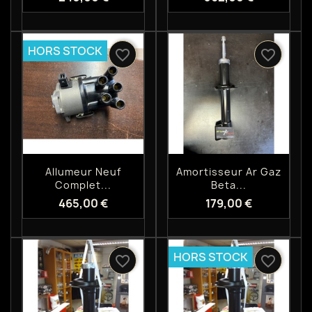
HORS STOCK
favorite_border
favorite_border
Aperçu rapide
Aperçu rapide


Allumeur Neuf
Amortisseur Ar Gaz
Complet...
Beta...
465,00 €
179,00 €
HORS STOCK
favorite_border
favorite_border