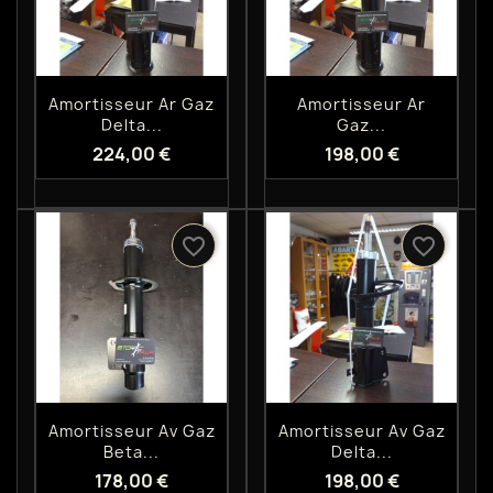
Aperçu rapide
Aperçu rapide


Amortisseur Ar Gaz
Amortisseur Ar
Delta...
Gaz...
224,00 €
198,00 €
favorite_border
favorite_border
Aperçu rapide
Aperçu rapide


Amortisseur Av Gaz
Amortisseur Av Gaz
Beta...
Delta...
178,00 €
198,00 €