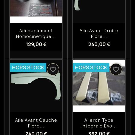
Aperçu rapide
Aperçu rapide


Accouplement
Aile Avant Droite
Homocinétique...
Fibre...
129,00 €
240,00 €
HORS STOCK
HORS STOCK
favorite_border
favorite_border
Aperçu rapide
Aperçu rapide


Aile Avant Gauche
Aileron Type
Fibre...
Integrale Evo...
240,00 €
362,00 €