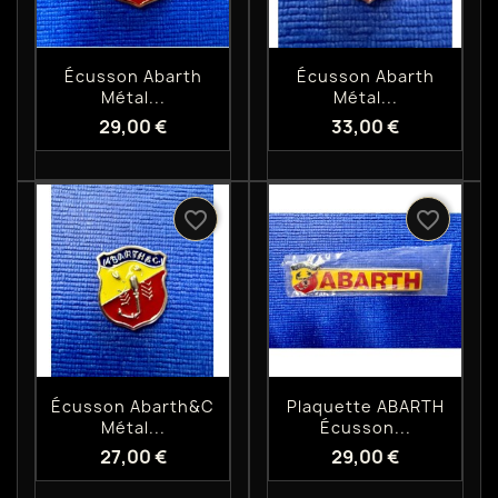
Aperçu rapide
Aperçu rapide


Écusson Abarth
Écusson Abarth
Métal...
Métal...
29,00 €
33,00 €
favorite_border
favorite_border
Aperçu rapide
Aperçu rapide


Écusson Abarth&c
Plaquette ABARTH
Métal...
Écusson...
27,00 €
29,00 €