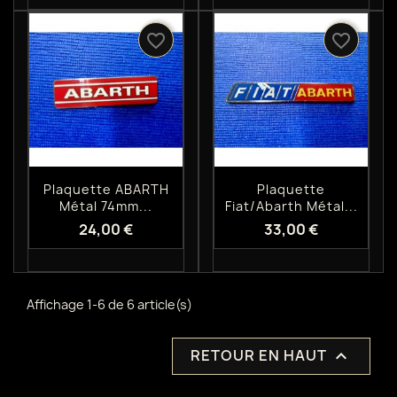
favorite_border
favorite_border
Aperçu rapide
Aperçu rapide


Plaquette ABARTH
Plaquette
Métal 74mm...
Fiat/abarth Métal...
24,00 €
33,00 €
Affichage 1-6 de 6 article(s)
RETOUR EN HAUT
