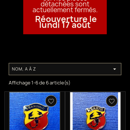
détachées sont
actuellement fermés.
Réouverture le
lundi 17 août

NOM, A À Z
Affichage 1-6 de 6 article(s)
favorite_border
favorite_border