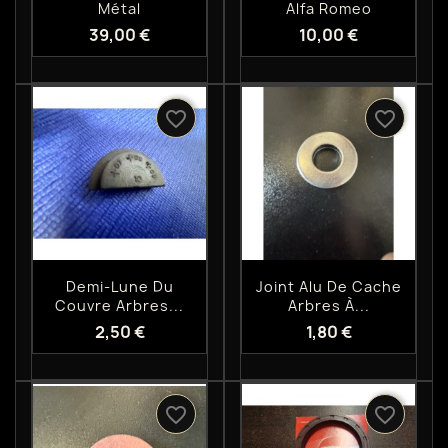
Métal
Alfa Romeo
39,00 €
10,00 €
favorite_border
favorite_border
Aperçu rapide
Aperçu rapide


Demi-Lune Du
Joint Alu De Cache
Couvre Arbres...
Arbres À...
2,50 €
1,80 €
favorite_border
favorite_border