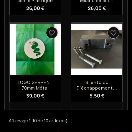
55mm Plastique
Milano 55mm...
26,00 €
26,00 €
favorite_border
favorite_border
Aperçu rapide
Aperçu rapide


LOGO SERPENT
Silentbloc
70mm Métal
D'échappement...
39,00 €
5,50 €
Affichage 1-10 de 10 article(s)