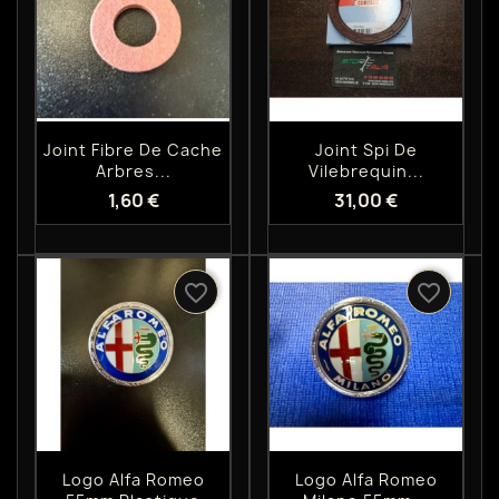
Aperçu rapide
Aperçu rapide


Joint Fibre De Cache
Joint Spi De
Arbres...
Vilebrequin...
1,60 €
31,00 €
favorite_border
favorite_border
Aperçu rapide
Aperçu rapide


Logo Alfa Romeo
Logo Alfa Romeo