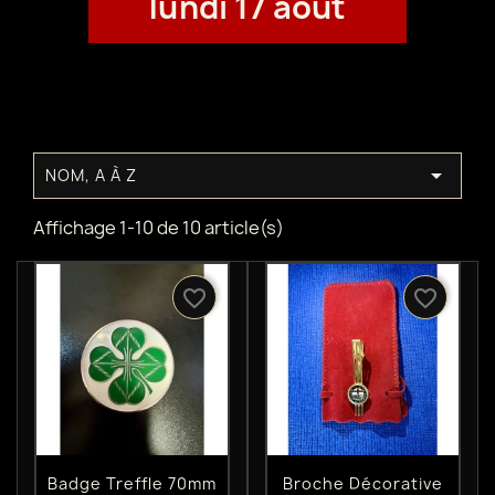
lundi 17 août

NOM, A À Z
Affichage 1-10 de 10 article(s)
favorite_border
favorite_border
Aperçu rapide
Aperçu rapide


Badge Treffle 70mm
Broche Décorative