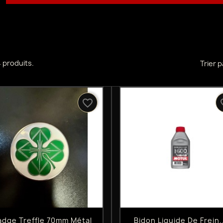
 4 produits.
Trier p
favorite_border
favo
Aperçu rapide
Aperçu rapide


adge Treffle 70mm Métal
Bidon Liquide De Frein.