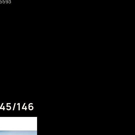
5593
145/146