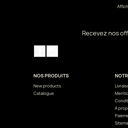
Affic
Recevez nos off
Facebook
Instagram
NOS PRODUITS
NOTR
New products
Livrai
Catalogue
Mentio
Condit
A pro
Paieme
Sitem