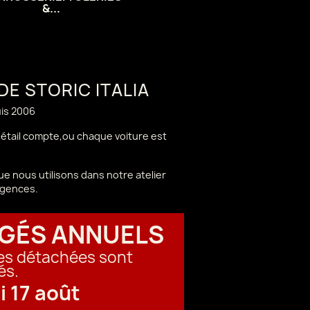
&...
 DE STORIC ITALIA
uis 2006
 détail compte,ou chaque voiture est
e nous utilisons dans notre atelier
igences.
GÉS ANNUELS
ces détachées sont
és.
i 17 août