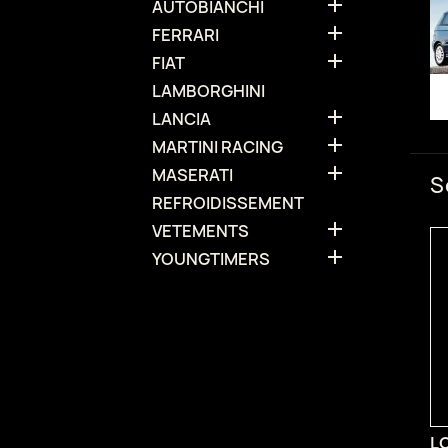

AUTOBIANCHI

FERRARI

FIAT
LAMBORGHINI

LANCIA

MARTINI RACING

MASERATI
S
REFROIDISSEMENT

VETEMENTS

YOUNGTIMERS
L