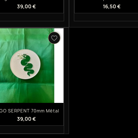
39,00 €
16,50 €
favorite_border
Aperçu rapide

GO SERPENT 70mm Métal
39,00 €