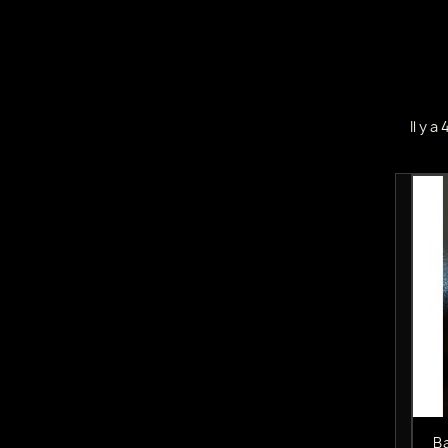
Il y a
B