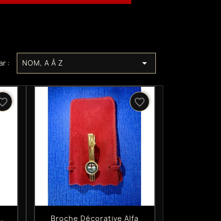

ar :
NOM, A À Z
rite_border
favorite_border
Aperçu rapide

..
Broche Décorative Alfa