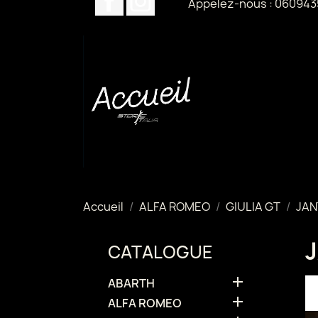
Appelez-nous :
060943
Accueil
ALFA ROMEO
GIULIA GT
JAN
CATALOGUE

ABARTH

ALFA ROMEO