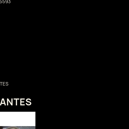
5593
TES
JANTES