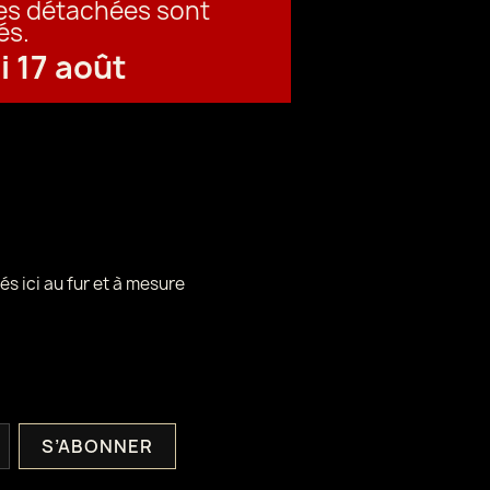
ces détachées sont
és.
i 17 août
és ici au fur et à mesure