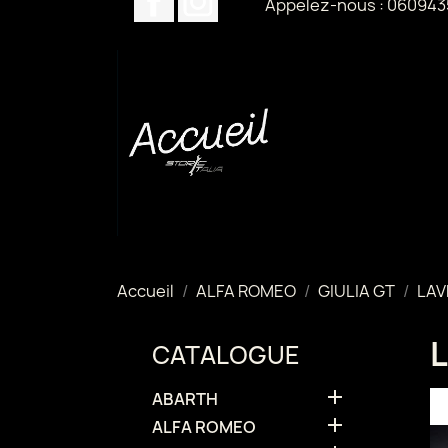
Appelez-nous :
060943
Accueil
ALFA ROMEO
GIULIA GT
LAV
CATALOGUE

ABARTH

ALFA ROMEO