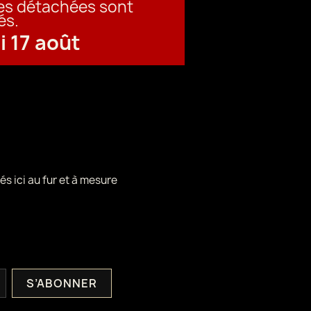
ces détachées sont
és.
i 17 août
és ici au fur et à mesure