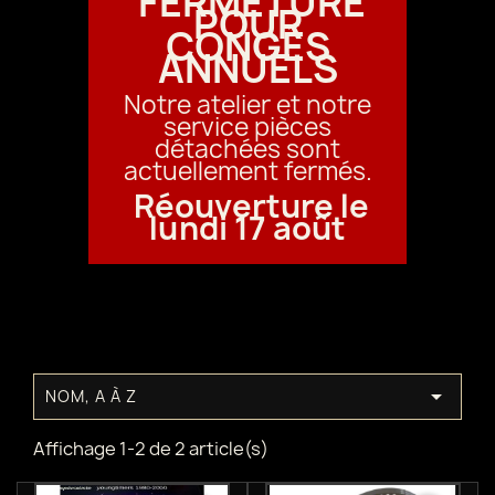
FERMETURE
POUR
CONGÉS
ANNUELS
Notre atelier et notre
service pièces
détachées sont
actuellement fermés.
Réouverture le
lundi 17 août

NOM, A À Z
Affichage 1-2 de 2 article(s)