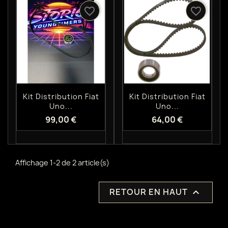
favorite_border
favorite_border
Aperçu rapide
Aperçu rapide


Kit Distribution Fiat
Kit Distribution Fiat
Uno...
Uno...
99,00 €
64,00 €
Affichage 1-2 de 2 article(s)
RETOUR EN HAUT
