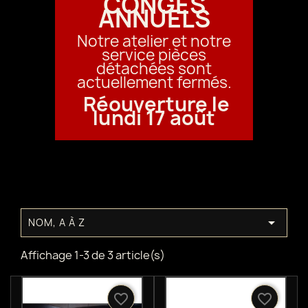
CONGÉS
ANNUELS
Notre atelier et notre
service pièces
détachées sont
actuellement fermés.
Réouverture le
lundi 17 août

NOM, A À Z
Affichage 1-3 de 3 article(s)
favorite_border
favorite_border