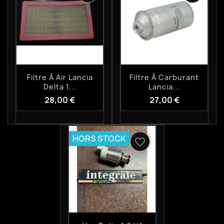
Aperçu rapide
Aperçu rapide


Filtre À Air Lancia
Filtre À Carburant
Delta 1...
Lancia...
28,00 €
27,00 €
HORS STOCK
favorite_border
Aperçu rapide
