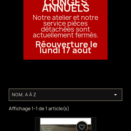
CONGÉS
ANNUELS
Notre atelier et notre
service pièces
détachées sont
actuellement fermés.
Réouverture le
lundi 17 août

NOM, A À Z
Affichage 1-1 de 1 article(s)
favorite_border