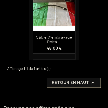
Aperçu rapide

Câble D'embrayage
Delta...
48,00 €
Affichage 1-1 de 1 article(s)
RETOUR EN HAUT
