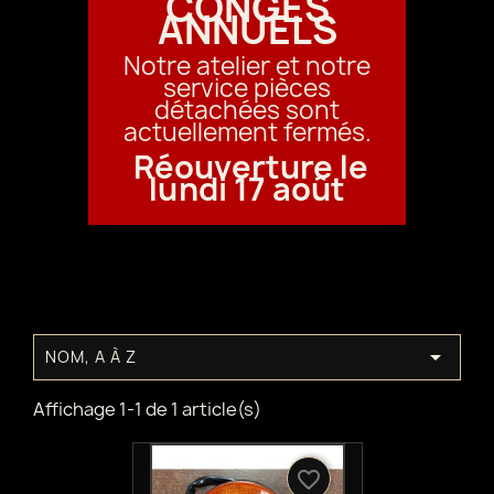
CONGÉS
ANNUELS
Notre atelier et notre
service pièces
détachées sont
actuellement fermés.
Réouverture le
lundi 17 août

NOM, A À Z
Affichage 1-1 de 1 article(s)
favorite_border