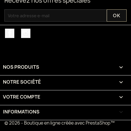
Recevez nos offres spéciales
Facebook
Instagram
NOS PRODUITS

NOTRE SOCIÉTÉ

VOTRE COMPTE

INFORMATIONS
keyboard_arrow_down
© 2026 - Boutique en ligne créée avec PrestaShop™