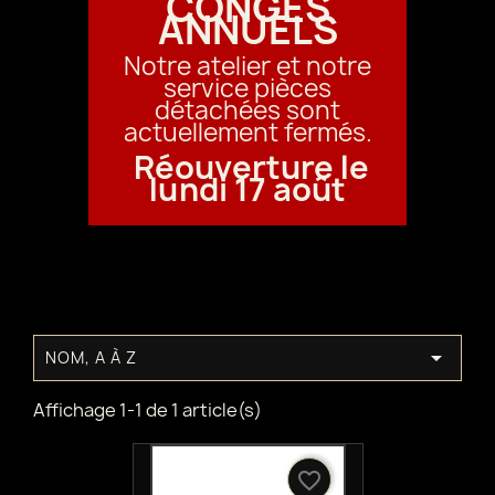
CONGÉS
ANNUELS
Notre atelier et notre
service pièces
détachées sont
actuellement fermés.
Réouverture le
lundi 17 août

NOM, A À Z
Affichage 1-1 de 1 article(s)
favorite_border