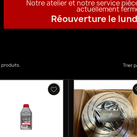
Notre atelier et notre service piè
actuellement ferm
Réouverture le lund
 3 produits.
Trier p
favorite_border
favo