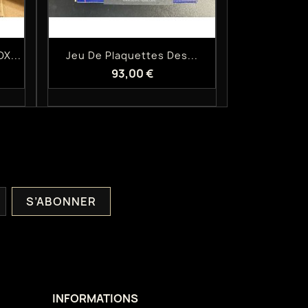
Aperçu rapide

X...
Jeu De Plaquettes Des...
93,00 €
INFORMATIONS