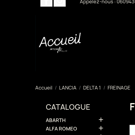
Appelez-nous :
060943
Accueil
LANCIA
DELTA 1
FREINAGE
CATALOGUE

ABARTH

ALFA ROMEO