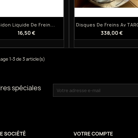
Aperçu rapide
Aperçu rapide


idon Liquide De Frein...
Disques De Freins Av TARO
16,50 €
338,00 €
age 1-3 de 3 article(s)
res spéciales
E SOCIÉTÉ
VOTRE COMPTE