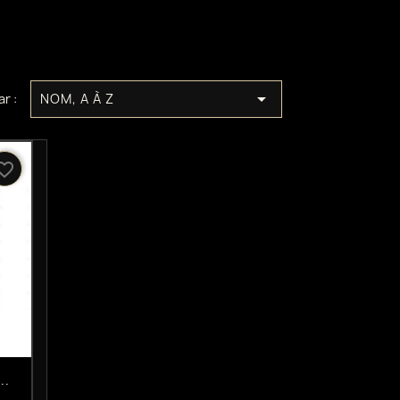

ar :
NOM, A À Z
rite_border
..