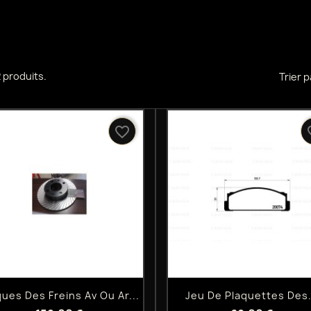
 2 produits.
Trier p
favorite_border
favo
Aperçu rapide
Aperçu rapide


ques Des Freins Av Ou Ar...
Jeu De Plaquettes Des.