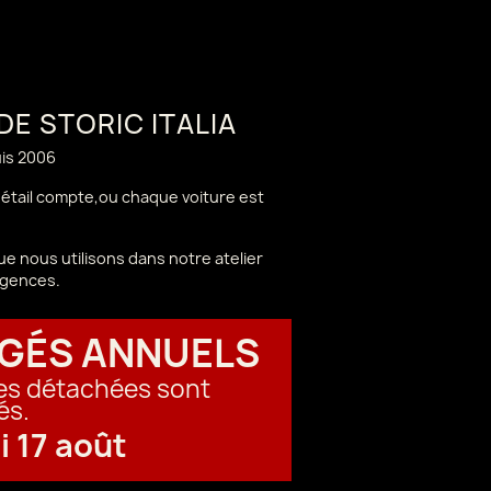
 DE STORIC ITALIA
uis 2006
 détail compte,ou chaque voiture est
e nous utilisons dans notre atelier
igences.
GÉS ANNUELS
ces détachées sont
és.
i 17 août